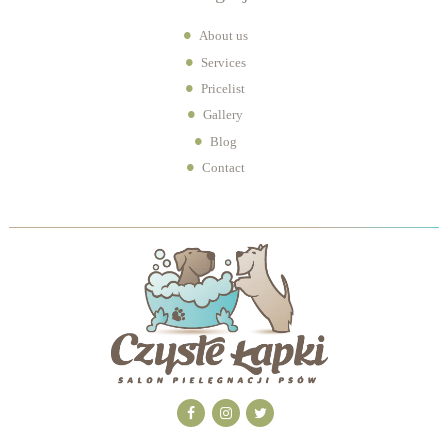
About us
Services
Pricelist
Gallery
Blog
Contact