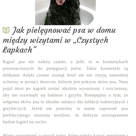
Jak pielęgnować psa w domu
między wizytami w „Czystych
Łapkach”
Kąpać psa nie należy często, a jeśli, to w kosmetykach
przeznaczonych do pielęgnacji psów. Takie kosmetyki są
delikatne dzięki czemu usunął brud ale nie zmyją naturalnej
ochrony w postaci tłuszczu, którym jest pokryta skóra psa. Nasz
pupil musi po kąpieli zostać idealnie wysuszony i rozczesany,
aby nie rozwinęły się bakterie i grzyby. Pamiętajmy o tym, że
wilgotna skóra psa to idealne miejsce dla infekcji bakteryjnych i
grzybiczych. Jeżeli nie jesteśmy w stanie zapewnić psu
perfekcyjnego suszenia możliwe, że dobrym rozwiązaniem
będzie kąpiel na sucho.
Warto wspomnieć o rasach psów, które należy kąpać regularnie i