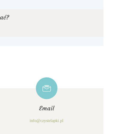
hać?
Email
info@czystelapki.pl