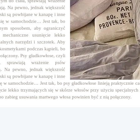
cym do ciała, sprawiają wrażenie
cują. Na pewno, jednak większość
ski są powbijane w kanapę i inne
się w samochodzie… Jest tak, bo
dynym sposobem, aby ograniczyć
mechaniczne usunięcie lekko
alnych narzędzi i szczotek. Aby
kosmetykami podczas kąpieli, bo
ołączony. Psy gładkowłose, czyli
, sprawiają wrażenie psów
ją. Na pewno, jednak większość
ski są powbijane w kanapę i inne
się w samochodzie… Jest tak, bo psy gładkowłose linieją praktycznie 
cie lekko trzymających się w skórze włosów przy użyciu specjalnych n
bo zabieg usuwania martwego włosa powinien być z nią połączony.