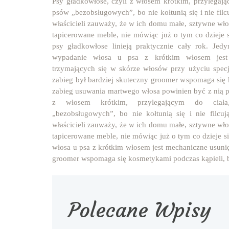
Psy gładkowłose, czyli z włosem krótkim, przylegają
psów „bezobsługowych”, bo nie kołtunią się i nie fil
właścicieli zauważy, że w ich domu małe, sztywne wło
tapicerowane meble, nie mówiąc już o tym co dzieje 
psy gładkowłose linieją praktycznie cały rok. Je
wypadanie włosa u psa z krótkim włosem jest 
trzymających się w skórze włosów przy użyciu specj
zabieg był bardziej skuteczny groomer wspomaga się 
zabieg usuwania martwego włosa powinien być z nią p
z włosem krótkim, przylegającym do ciała
„bezobsługowych”, bo nie kołtunią się i nie filcu
właścicieli zauważy, że w ich domu małe, sztywne wło
tapicerowane meble, nie mówiąc już o tym co dzieje 
włosa u psa z krótkim włosem jest mechaniczne usunię
groomer wspomaga się kosmetykami podczas kąpieli, 
Polecane Wpisy